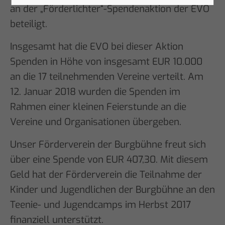
an der „Förderlichter“-Spendenaktion der EVO
beteiligt.
Insgesamt hat die EVO bei dieser Aktion
Spenden in Höhe von insgesamt EUR 10.000
an die 17 teilnehmenden Vereine verteilt. Am
12. Januar 2018 wurden die Spenden im
Rahmen einer kleinen Feierstunde an die
Vereine und Organisationen übergeben.
Unser Förderverein der Burgbühne freut sich
über eine Spende von EUR 407,30. Mit diesem
Geld hat der Förderverein die Teilnahme der
Kinder und Jugendlichen der Burgbühne an den
Teenie- und Jugendcamps im Herbst 2017
finanziell unterstützt.