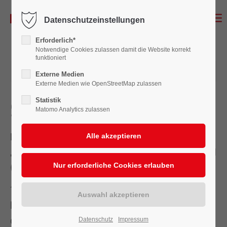
Datenschutzeinstellungen
Erforderlich*
Notwendige Cookies zulassen damit die Website korrekt
funktioniert
17.01.2018 14:02
Externe Medien
Externe Medien wie OpenStreetMap zulassen
Statistik
Spende EVO Förderlicht
Matomo Analytics zulassen
Der Förderverein der Burgbühne e.V. sagt
„Danke“ an die Energieversorgung Oelde GmbH
(EVO).
17 Vereine aus Oelde und den drei Ortsteilen
haben sich im Jahr 2017 mit Projektideen, für
die man finanzielle Unterstützung benötigte,
Datenschutz
Impressum