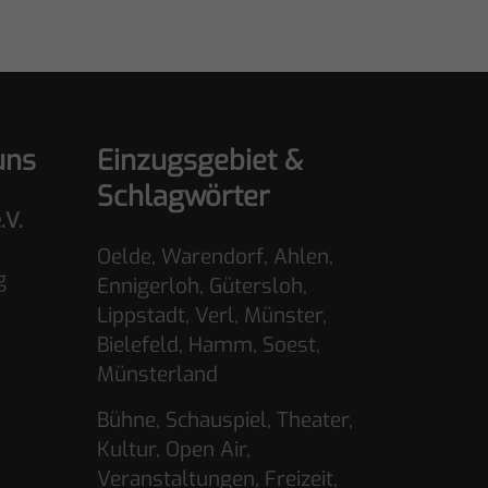
uns
Einzugsgebiet &
Schlagwörter
.V.
Oelde, Warendorf, Ahlen,
g
Ennigerloh, Gütersloh,
Lippstadt, Verl, Münster,
Bielefeld, Hamm, Soest,
Münsterland
Bühne, Schauspiel, Theater,
Kultur, Open Air,
Veranstaltungen, Freizeit,