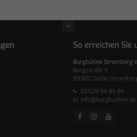
ngen
So erreichen Sie 
Burgbühne Stromberg e
Burgstraße 5
59302 Oelde-Stromber
02529 94 84 84
info@burgbuehne.de