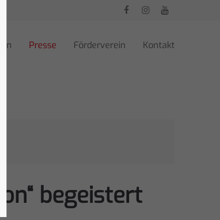
ren
Presse
Förderverein
Kontakt
on“ begeistert