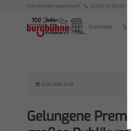
02529 94 84 84
Sie möchten reservieren?
Startseite
Spi
13.05.2026 12:33
Gelungene Premie