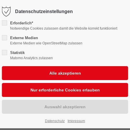
karten@burgbuehne.de
Datenschutzeinstellungen
Erforderlich*
elplan
Kartenservice
Unsere Bühne
Sponso
Notwendige Cookies zulassen damit die Website korrekt funktioniert
Externe Medien
Externe Medien wie OpenStreetMap zulassen
Statistik
Matomo Analytics zulassen
re von „Nils Holgerss
Datenschutz
Impressum