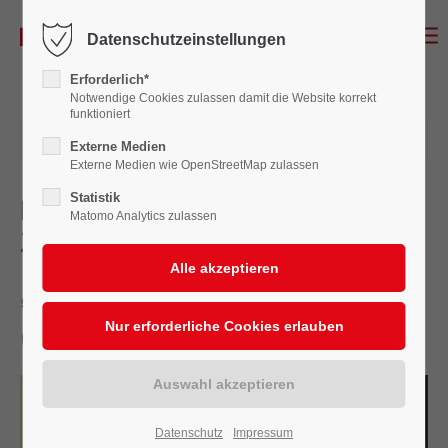
Datenschutzeinstellungen
Erforderlich*
Notwendige Cookies zulassen damit die Website korrekt
funktioniert
23.04.2020 15:56
Externe Medien
Externe Medien wie OpenStreetMap zulassen
Statistik
Burgbühne sagt Aufführungen für
Matomo Analytics zulassen
2020 ab
„Emil“ und „Mephisto“
erst im nächsten Jahr
Datenschutz
Impressum