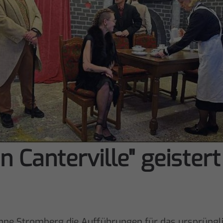
 Canterville" geister
ühne Stromberg die Aufführungen für das ursprüngl