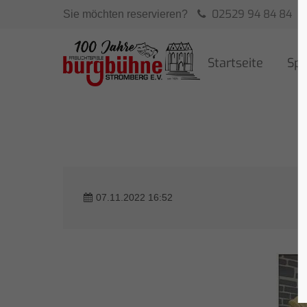
02529 94 84 84
Sie möchten reservieren?
Startseite
Spi
07.11.2022 16:52