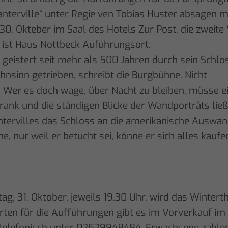
nterville“ unter Regie ven Tobias Huster absagen mü
30. Okteber im Saal des Hotels Zur Post, die zweite
 ist Haus Nottbeck Auführungsort.
e geistert seit mehr als 500 Jahren durch sein Sch
hnsinn getrieben, schreibt die Burgbühne. Nicht
 Wer es doch wage, über Nacht zu bleiben, müsse ei
ank und die ständigen Blicke der Wandporträts ließ
ntervilles das Schloss an die amerikanische Auswand
e, nur weil er betucht sei, könne er sich alles kaufe
g, 31. Oktober, jeweils 19.30 Uhr, wird das Winter
Karten für die Aufführungen gibt es im Vorverkauf im
telefonisch unter 02529948484. Erwachsene zahlen 