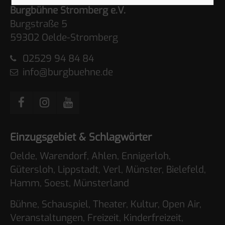
Burgbühne Stromberg e.V.
Burgstraße 5
59302 Oelde-Stromberg
02529 94 84 84
info@burgbuehne.de
Einzugsgebiet & Schlagwörter
Oelde, Warendorf, Ahlen, Ennigerloh,
Gütersloh, Lippstadt, Verl, Münster, Bielefeld,
Hamm, Soest, Münsterland
Bühne, Schauspiel, Theater, Kultur, Open Air,
Veranstaltungen, Freizeit, Kinderfreizeit,