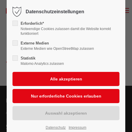
Datenschutzeinstellungen
Erforderlich*
Notwendige Cookies zulassen damit die Website korrekt
funktioniert
25.01.2024 18:46
Externe Medien
Externe Medien wie OpenStreetMap zulassen
Statistik
Zurück zur Newsübersicht
Matomo Analytics zulassen
Unsere nächsten Veranstaltungen
Aktuell sind keine Termine vorhanden.
So erreichen Sie uns
Datenschutz
Impressum